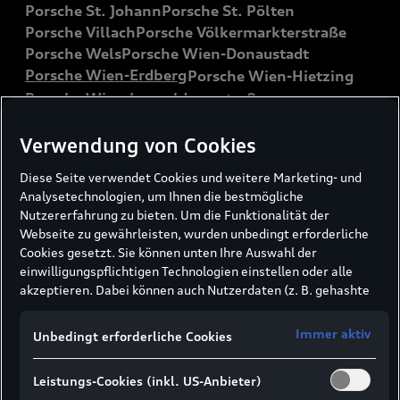
Porsche St. Johann
Porsche St. Pölten
Porsche Villach
Porsche Völkermarkterstraße
Porsche Wels
Porsche Wien-Donaustadt
Porsche Wien-Erdberg
Porsche Wien-Hietzing
Porsche Wien-Leopoldauerstraße
Porsche Wien-Liesing
Porsche Wien-Muthgasse
Porsche Wien-Oberlaa
Verwendung von Cookies
Porsche Wien-Pragerstraße
Diese Seite verwendet Cookies und weitere Marketing- und
Porsche Wien-Simmering
Analysetechnologien, um Ihnen die bestmögliche
Porsche Wiener Neudorf
Nutzererfahrung zu bieten. Um die Funktionalität der
Porsche Wiener Neustadt
Porsche Wolfsberg
Webseite zu gewährleisten, wurden unbedingt erforderliche
Porsche Wörgl
Porsche Zell am See
Cookies gesetzt. Sie können unten Ihre Auswahl der
einwilligungspflichtigen Technologien einstellen oder alle
akzeptieren. Dabei können auch Nutzerdaten (z. B. gehashte
E-Mail-Adresse oder Telefonnummer nach
Formularabsendung) an unsere Partner (z. B. Google)
Immer aktiv
Unbedingt erforderliche Cookies
übermittelt werden, um die Nutzung der Website zu
analysieren, den Erfolg von Werbekampagnen zu messen und
4.7
Leistungs-Cookies (inkl. US-Anbieter)
108 Bewertungen
Werbung an Ihre Interessen anzupassen.