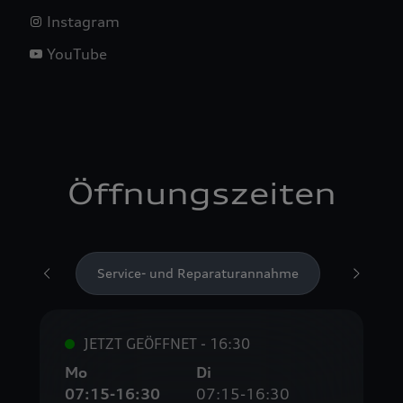
Falle eines Porsche Betriebs, Porsche Inter Auto GmbH & Co
Instagram
KG, eingesehen werden.
Nähere Informationen finden Sie in der Cookie- und
YouTube
Technologie-Richtlinie oder in den Einstellungen am Ende der
Webseite.
Öffnungszeiten
Service- und Reparaturannahme
Teile- un
JETZT GEÖFFNET - 16:30
Mo
Di
07:15-16:30
07:15-16:30