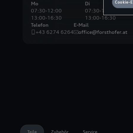
Cookie-E
Mo
Di
Hinweis zu
07:30-12:00
07:30-12:00
von uns pe
sofern Sie
13:00-16:30
13:00-16:30
zugeordnet
Telefon
E-Mail
KG, einge
+43 6274 6264
office@forsthofer.at
Nähere Inf
Einstellun
Teile
Zubehör
Service