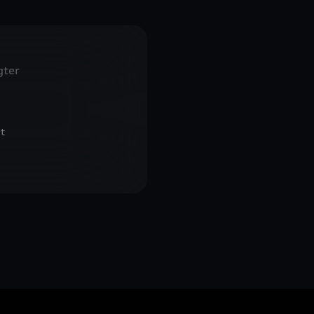
gter
t