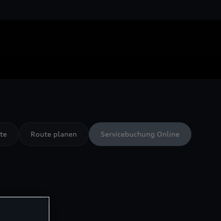
te
Route planen
Servicebuchung Online