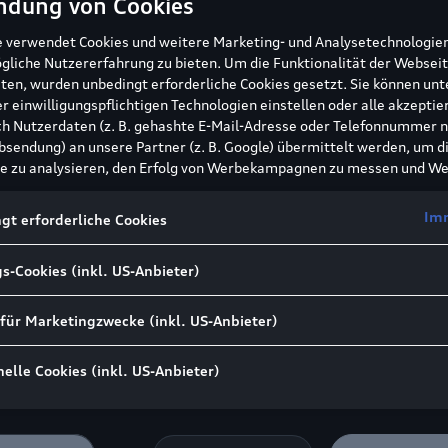
ndung von Cookies
Servicebuchung Online
e verwendet Cookies und weitere Marketing- und Analysetechnologie
gliche Nutzererfahrung zu bieten. Um die Funktionalität der Webseit
ten, wurden unbedingt erforderliche Cookies gesetzt. Sie können unt
r einwilligungspflichtigen Technologien einstellen oder alle akzeptie
h Nutzerdaten (z. B. gehashte E-Mail-Adresse oder Telefonnummer 
sendung) an unsere Partner (z. B. Google) übermittelt werden, um d
e zu analysieren, den Erfolg von Werbekampagnen zu messen und W
essen anzupassen.
emäß Art. 49 Abs. 1 lit. a DSGVO zur Datenübermittlung:
Für Mar
Öffnungszeiten
Imm
gt erforderliche Cookies
ngstechnologien setzen wir u. a. Dienste von Google (z. B. Google Anal
 Enhanced Conversions) ein. Es kann nicht ausgeschlossen werden, d
s-Cookies (inkl. US-Anbieter)
rsonenbezogene Daten an Google LLC in den USA weitergibt. In den U
U gleichwertiges Datenschutzniveau und kein Angemessenheitsbesch
nnen Risiken entstehen (u. a. eingeschränkte Rechtsdurchsetzung, m
 für Marketingzwecke (inkl. US-Anbieter)
griff).
Wenn Sie Marketing- oder Leistungstechnologien zulasse
ie auch der Übermittlung der dabei anfallenden personenbezo
elle Cookies (inkl. US-Anbieter)
ie USA gemäß Art. 49 Abs. 1 lit. a DSGVO zu. Details finden Sie 
ie-Einstellungen am Ende der Webseite.
nen frei, Ihre Einwilligung jederzeit zu geben, zu verweigern oder
ehen.