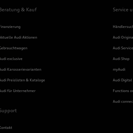
Beratung & Kauf
Service 
Finanzierung
Händlersuc
Aktuelle Audi Aktionen
Audi Origin
Gebrauchtwagen
Audi Servic
Audi exclusive
Audi Shop
Audi Karosserievarianten
myAudi
Audi Preislisten & Kataloge
Audi Digital
Audi für Unternehmer
Functions 
Audi connec
Support
Kontakt