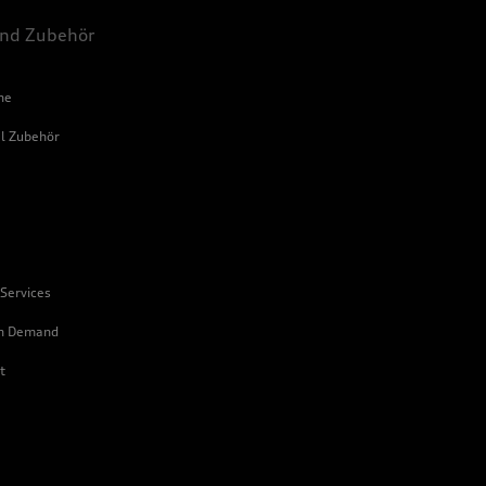
und Zubehör
he
al Zubehör
e
 Services
on Demand
t