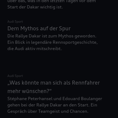
über das, was in den letzten Tagen vor dem
Nähere Informationen finden Sie in der Cookie- und
Start der Dakar wichtig ist.
Technologie-Richtlinie oder in den Einstellungen am Ende der
Webseite.
Audi Sport
Dem Mythos auf der Spur
Die Rallye Dakar ist zum Mythos geworden.
Ein Blick in legendäre Rennsportgeschichte,
die Audi aktiv mitschreibt.
Audi Sport
„Was könnte man sich als Rennfahrer
mehr wünschen?“
Stéphane Peterhansel und Edouard Boulanger
gehen bei der Rallye Dakar an den Start. Ein
Gespräch über Teamgeist und Chancen.