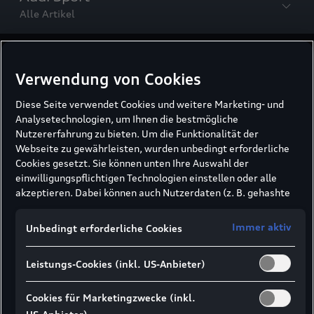
Alle Artikel
Audi Sport
Verwendung von Cookies
Audi Q8 e-tron edition Dakar:
Diese Seite verwendet Cookies und weitere Marketing- und
Hommage an einen Mythos
Analysetechnologien, um Ihnen die bestmögliche
Der neue Audi Q8 e-tron edition Dakar
Nutzererfahrung zu bieten. Um die Funktionalität der
zelebriert den Mythos Rallye Dakar und
Webseite zu gewährleisten, wurden unbedingt erforderliche
Cookies gesetzt. Sie können unten Ihre Auswahl der
überzeugt im Gelände wie auf der Straße.
einwilligungspflichtigen Technologien einstellen oder alle
akzeptieren. Dabei können auch Nutzerdaten (z. B. gehashte
Audi Sport
E-Mail-Adresse oder Telefonnummer nach
„Es ist alles eine Frage von
Formularabsendung) an unsere Partner (z. B. Google)
Immer aktiv
Unbedingt erforderliche Cookies
übermittelt werden, um die Nutzung der Website zu
Erwartungen“
analysieren, den Erfolg von Werbekampagnen zu messen und
Aleksander Kilde, einer der besten Skifahrer
Leistungs-Cookies (inkl. US-Anbieter)
Werbung an Ihre Interessen anzupassen.
der Welt, über den Sport, Progress und seine
Hinweis gemäß Art. 49 Abs. 1 lit. a DSGVO zur
Datenübermittlung:
Für Marketing- und
Zusammenarbeit mit Audi.
Cookies für Marketingzwecke (inkl.
Leistungstechnologien setzen wir u. a. Dienste von Google (z.