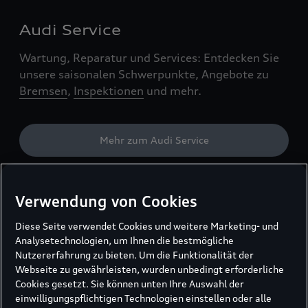
Audi Service
Wartung, Reparatur und Services: Entdecken Sie
unsere saisonalen Schwerpunkte, Angebote zu
Bremsen
,
Inspektionen
und mehr.
Mehr zum Audi Service
Verwendung von Cookies
Audi Original Zubehör
Diese Seite verwendet Cookies und weitere Marketing- und
Informieren Sie sich über die große Auswahl an
Analysetechnologien, um Ihnen die bestmögliche
Audi Original Zubehör:
Kindersitze
,
Dachboxen
,
Nutzererfahrung zu bieten. Um die Funktionalität der
Felgen
und mehr.
Webseite zu gewährleisten, wurden unbedingt erforderliche
Cookies gesetzt. Sie können unten Ihre Auswahl der
einwilligungspflichtigen Technologien einstellen oder alle