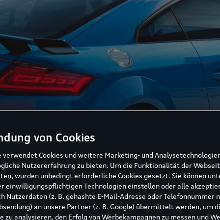
ndung von Cookies
e verwendet Cookies und weitere Marketing- und Analysetechnologie
gliche Nutzererfahrung zu bieten. Um die Funktionalität der Webseit
ten, wurden unbedingt erforderliche Cookies gesetzt. Sie können unt
r einwilligungspflichtigen Technologien einstellen oder alle akzeptie
h Nutzerdaten (z. B. gehashte E-Mail-Adresse oder Telefonnummer 
sendung) an unsere Partner (z. B. Google) übermittelt werden, um d
e zu analysieren, den Erfolg von Werbekampagnen zu messen und W