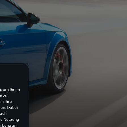
n, um Ihnen
e zu
en Ihre
ren. Dabei
nach
ie Nutzung
erbung an