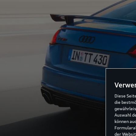
Verwe
Diese Seit
die bestmö
gewährleis
Auswahl de
können auc
Formularab
der Websit