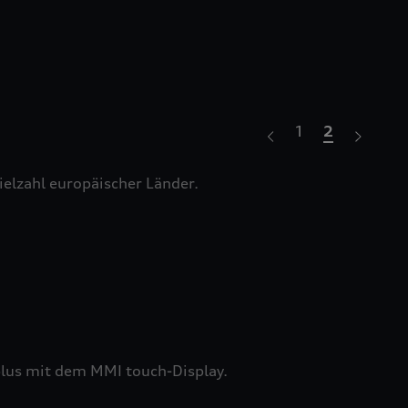
1
2
Unb
ielzahl europäischer Länder.
Wähl
eine
werd
plus mit dem MMI touch-Display.