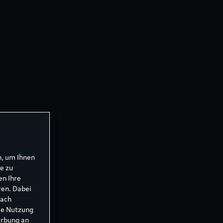
n, um Ihnen
e zu
en Ihre
ren. Dabei
nach
ie Nutzung
erbung an