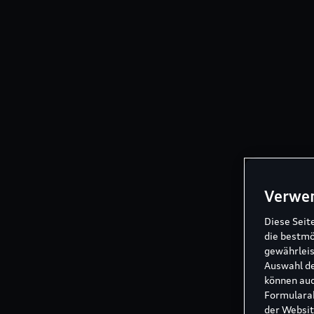
Verwe
Diese Seit
die bestmö
gewährleis
Auswahl de
können auc
Formularab
der Websit