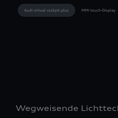
Audi virtual cockpit plus
MMI touch-Display
Wegweisende Lichttec