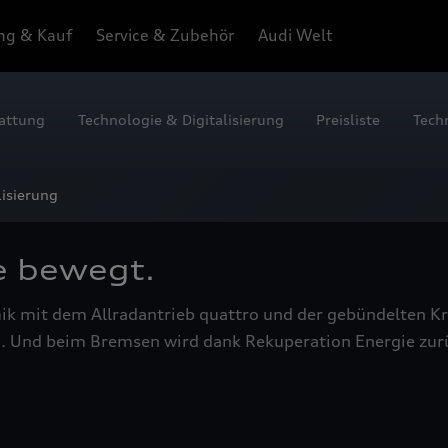
ng & Kauf
Service & Zubehör
Audi Welt
attung
Technologie & Digitalisierung
Preisliste
Tech
italisierung
lisierung
e bewegt.
 mit dem Allradantrieb quattro und der gebündelten Kra
 Und beim Bremsen wird dank Rekuperation Energie zurück