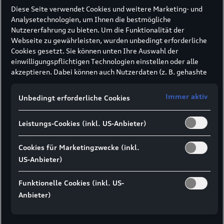
Diese Seite verwendet Cookies und weitere Marketing- und
Analysetechnologien, um Ihnen die bestmögliche
Nutzererfahrung zu bieten. Um die Funktionalität der
Webseite zu gewährleisten, wurden unbedingt erforderliche
Cookies gesetzt. Sie können unten Ihre Auswahl der
einwilligungspflichtigen Technologien einstellen oder alle
akzeptieren. Dabei können auch Nutzerdaten (z. B. gehashte
E-Mail-Adresse oder Telefonnummer nach
Formularabsendung) an unsere Partner (z. B. Google)
Immer aktiv
Unbedingt erforderliche Cookies
übermittelt werden, um die Nutzung der Website zu
analysieren, den Erfolg von Werbekampagnen zu messen und
Leistungs-Cookies (inkl. US-Anbieter)
Werbung an Ihre Interessen anzupassen.
Hinweis gemäß Art. 49 Abs. 1 lit. a DSGVO zur
Datenübermittlung:
Für Marketing- und
Cookies für Marketingzwecke (inkl.
Leistungstechnologien setzen wir u. a. Dienste von Google (z.
US-Anbieter)
B. Google Analytics, Google Ads Enhanced Conversions) ein. Es
kann nicht ausgeschlossen werden, dass Google Ireland
Funktionelle Cookies (inkl. US-
personenbezogene Daten an Google LLC in den USA
Anbieter)
weitergibt. In den USA besteht kein der EU gleichwertiges
Datenschutzniveau und kein Angemessenheitsbeschluss.
Hieraus können Risiken entstehen (u. a. eingeschränkte