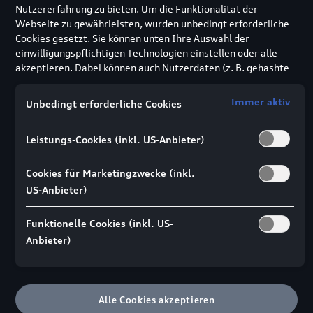
Nutzererfahrung zu bieten. Um die Funktionalität der
Webseite zu gewährleisten, wurden unbedingt erforderliche
Cookies gesetzt. Sie können unten Ihre Auswahl der
einwilligungspflichtigen Technologien einstellen oder alle
akzeptieren. Dabei können auch Nutzerdaten (z. B. gehashte
E-Mail-Adresse oder Telefonnummer nach
Formularabsendung) an unsere Partner (z. B. Google)
Immer aktiv
Unbedingt erforderliche Cookies
übermittelt werden, um die Nutzung der Website zu
analysieren, den Erfolg von Werbekampagnen zu messen und
Leistungs-Cookies (inkl. US-Anbieter)
Werbung an Ihre Interessen anzupassen.
Hinweis gemäß Art. 49 Abs. 1 lit. a DSGVO zur
Datenübermittlung:
Für Marketing- und
Cookies für Marketingzwecke (inkl.
Leistungstechnologien setzen wir u. a. Dienste von Google (z.
US-Anbieter)
B. Google Analytics, Google Ads Enhanced Conversions) ein. Es
kann nicht ausgeschlossen werden, dass Google Ireland
Funktionelle Cookies (inkl. US-
personenbezogene Daten an Google LLC in den USA
Anbieter)
weitergibt. In den USA besteht kein der EU gleichwertiges
Datenschutzniveau und kein Angemessenheitsbeschluss.
Hieraus können Risiken entstehen (u. a. eingeschränkte
Rechtsdurchsetzung, möglicher Behördenzugriff).
Wenn Sie
Alle Cookies akzeptieren
Marketing- oder Leistungstechnologien zulassen,