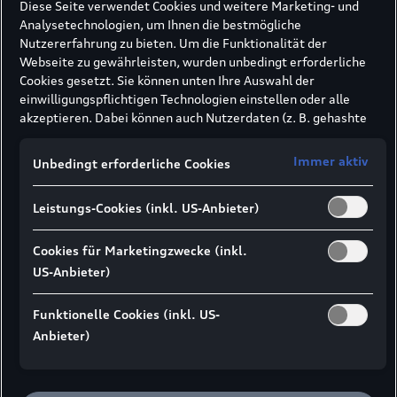
Diese Seite verwendet Cookies und weitere Marketing- und
mit denen Sie zum Beispiel Audi
Analysetechnologien, um Ihnen die bestmögliche
Assistenzsysteme nachrüsten können und die in
Nutzererfahrung zu bieten. Um die Funktionalität der
Funktion und Design optimal für Ihr Audi Modell
Webseite zu gewährleisten, wurden unbedingt erforderliche
abgestimmt sind.
Cookies gesetzt. Sie können unten Ihre Auswahl der
einwilligungspflichtigen Technologien einstellen oder alle
akzeptieren. Dabei können auch Nutzerdaten (z. B. gehashte
E-Mail-Adresse oder Telefonnummer nach
Navigationssysteme
Formularabsendung) an unsere Partner (z. B. Google)
Immer aktiv
Unbedingt erforderliche Cookies
übermittelt werden, um die Nutzung der Website zu
Mit unseren Navigationssystemen und Updates
analysieren, den Erfolg von Werbekampagnen zu messen und
kommen Sie schnell und sicher an Ihr Ziel.
Leistungs-Cookies (inkl. US-Anbieter)
Werbung an Ihre Interessen anzupassen.
Hinweis gemäß Art. 49 Abs. 1 lit. a DSGVO zur
Datenübermittlung:
Für Marketing- und
Cookies für Marketingzwecke (inkl.
Jetzt Audi Navigationssystemen entdecken
Leistungstechnologien setzen wir u. a. Dienste von Google (z.
US-Anbieter)
B. Google Analytics, Google Ads Enhanced Conversions) ein. Es
kann nicht ausgeschlossen werden, dass Google Ireland
Funktionelle Cookies (inkl. US-
personenbezogene Daten an Google LLC in den USA
Anbieter)
weitergibt. In den USA besteht kein der EU gleichwertiges
Marderabwehrsystem
Datenschutzniveau und kein Angemessenheitsbeschluss.
Hieraus können Risiken entstehen (u. a. eingeschränkte
Damit es sich Marder in Ihrem Audi nicht
Rechtsdurchsetzung, möglicher Behördenzugriff).
Wenn Sie