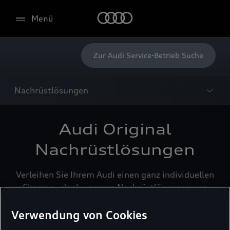
Menü
Zur Audi Service-Betrieb Suche
Nachrüstlösungen
Audi Original
Nachrüstlösungen
Verleihen Sie Ihrem Audi einen ganz individuellen
Charme - dank unseren Nachrüstlösungen von
Audi Original Zubehör. Ob
Navigationssysteme
,
Marderabwehrsysteme
oder
Zubehör für Ihr
Verwendung von Cookies
Handy
- entdecken Sie zahlreiche Möglichkeiten