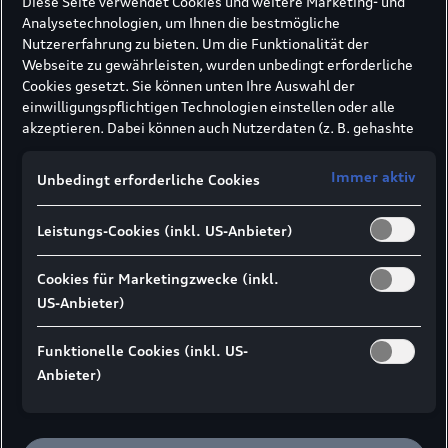
Diese Seite verwendet Cookies und weitere Marketing- und
(rot = schnell, blau = langsam).
Analysetechnologien, um Ihnen die bestmögliche
Nutzererfahrung zu bieten. Um die Funktionalität der
Webseite zu gewährleisten, wurden unbedingt erforderliche
Cookies gesetzt. Sie können unten Ihre Auswahl der
einwilligungspflichtigen Technologien einstellen oder alle
akzeptieren. Dabei können auch Nutzerdaten (z. B. gehashte
E-Mail-Adresse oder Telefonnummer nach
Formularabsendung) an unsere Partner (z. B. Google)
Immer aktiv
Unbedingt erforderliche Cookies
übermittelt werden, um die Nutzung der Website zu
analysieren, den Erfolg von Werbekampagnen zu messen und
Leistungs-Cookies (inkl. US-Anbieter)
Werbung an Ihre Interessen anzupassen.
Hinweis gemäß Art. 49 Abs. 1 lit. a DSGVO zur
Datenübermittlung:
Für Marketing- und
Cookies für Marketingzwecke (inkl.
Leistungstechnologien setzen wir u. a. Dienste von Google (z.
US-Anbieter)
B. Google Analytics, Google Ads Enhanced Conversions) ein. Es
kann nicht ausgeschlossen werden, dass Google Ireland
Funktionelle Cookies (inkl. US-
personenbezogene Daten an Google LLC in den USA
Anbieter)
weitergibt. In den USA besteht kein der EU gleichwertiges
Datenschutzniveau und kein Angemessenheitsbeschluss.
Hieraus können Risiken entstehen (u. a. eingeschränkte
Rechtsdurchsetzung, möglicher Behördenzugriff).
Wenn Sie