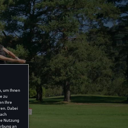
n, um Ihnen
e zu
en Ihre
ren. Dabei
nach
ie Nutzung
erbung an