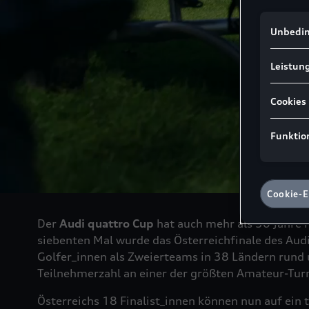
Ihre Inter
Hinweis g
Unbedin
und Leistu
Google Ads
Leistung
Ireland pe
kein der E
Hieraus kö
Cookies
Behördenzu
stimmen S
Funktion
Daten in d
Technolog
Es steht Ih
zurückzuzi
Cookie-E
Hinweis zu
von uns pe
Der
Audi quattro Cup
hat auch mehr als 30 Jahre 
sofern Sie
siebenten Mal wurde das Österreichfinale des Au
zugeordnet
Golfer_innen als Zweierteams in 38 Ländern rund 
KG, einge
Nähere Inf
Teilnehmerzahl an einer der größten Amateur-Turn
Einstellun
Österreichs 18 Finalist_innen können nun auf ei