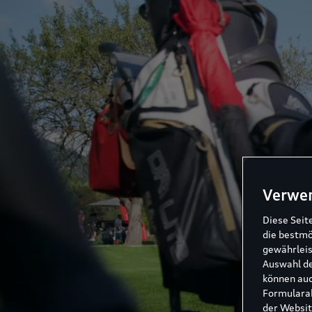
Verwe
Diese Seit
die bestmö
gewährleis
Auswahl de
können auc
Formularab
der Websit