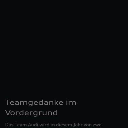
Technologien"), von Ihrem zugeordneten Händler bzw. im
Falle eines Porsche Betriebs, Porsche Inter Auto GmbH & Co
KG, eingesehen werden.
Nähere Informationen finden Sie in der Cookie- und
Technologie-Richtlinie oder in den Einstellungen am Ende der
Webseite.
Teamgedanke im
Vordergrund
Das Team Audi wird in diesem Jahr von zwei