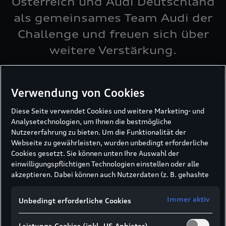
Österreich und Audi Deutschland
als gemeinsames Team Audi der
Challenge und freuen sich über
weitere Verstärkung.
Datum:
19.04.2023
-
Fotos: Mirja Geh
- Lesezeit:
3 min
Verwendung von Cookies
Diese Seite verwendet Cookies und weitere Marketing- und
Analysetechnologien, um Ihnen die bestmögliche
Nutzererfahrung zu bieten. Um die Funktionalität der
Am 7. Mai ertönt weltweit zur selben Zeit der
Webseite zu gewährleisten, wurden unbedingt erforderliche
Startschuss für den Wings for Life World Run 2023.
Cookies gesetzt. Sie können unten Ihre Auswahl der
Audi ist bereits zum fünften Mal in Folge offizieller
einwilligungspflichtigen Technologien einstellen oder alle
Partner des globalen Laufevents und stellt mit dem
akzeptieren. Dabei können auch Nutzerdaten (z. B. gehashte
Audi Q8 e-tron in Wien und dem Audi Q4 e-tron in
E-Mail-Adresse oder Telefonnummer nach
München auch traditionell das Catcher Car. Dieses
Formularabsendung) an unsere Partner (z. B. Google)
Immer aktiv
Unbedingt erforderliche Cookies
setzt sich eine halbe Stunde nach dem Start in
übermittelt werden, um die Nutzung der Website zu
analysieren, den Erfolg von Werbekampagnen zu messen und
Bewegung, rollt den Läufer_innen mit anfänglich 14
Leistungs-Cookies (inkl. US-Anbieter)