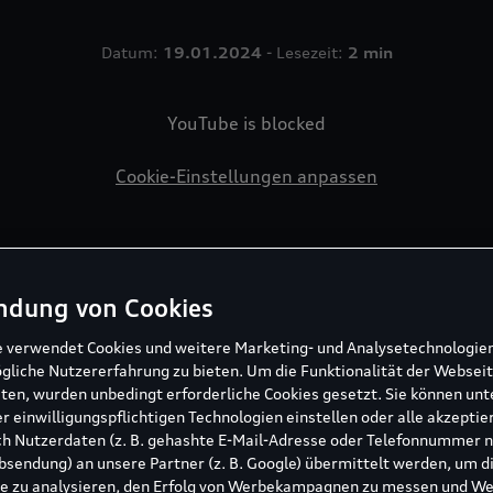
Datum:
19.01.2024
- Lesezeit:
2 min
YouTube is blocked
Cookie-Einstellungen anpassen
Region Zell am See-Kaprun wieder zum ICE CAMP presented
d einem Durchmesser von je 12 Metern die hochalpine Wint
ndung von Cookies
esondere Klänge und ein eindrucksvoll in Szene gesetzter 
e verwendet Cookies und weitere Marketing- und Analysetechnologie
gliche Nutzererfahrung zu bieten. Um die Funktionalität der Webseit
ten, wurden unbedingt erforderliche Cookies gesetzt. Sie können unt
r einwilligungspflichtigen Technologien einstellen oder alle akzeptie
h Nutzerdaten (z. B. gehashte E-Mail-Adresse oder Telefonnummer 
sendung) an unsere Partner (z. B. Google) übermittelt werden, um d
e zu analysieren, den Erfolg von Werbekampagnen zu messen und W