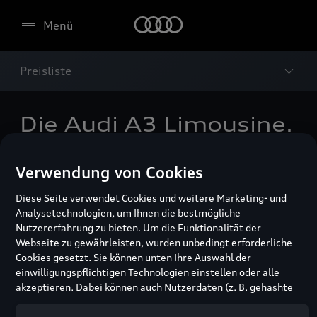
Menü
Preisliste
Die Audi A3 Limousine.
Preisliste.
Verwendung von Cookies
Bestens informiert entscheiden.
Diese Seite verwendet Cookies und weitere Marketing- und
Analysetechnologien, um Ihnen die bestmögliche
Nutzererfahrung zu bieten. Um die Funktionalität der
Webseite zu gewährleisten, wurden unbedingt erforderliche
Preisliste laden
Cookies gesetzt. Sie können unten Ihre Auswahl der
einwilligungspflichtigen Technologien einstellen oder alle
akzeptieren. Dabei können auch Nutzerdaten (z. B. gehashte
Informationen schnell nachschlagen oder selber
E-Mail-Adresse oder Telefonnummer nach
ausdrucken.
Formularabsendung) an unsere Partner (z. B. Google)