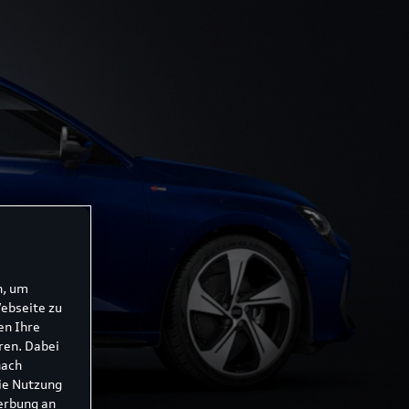
n, um
Webseite zu
en Ihre
ren. Dabei
nach
ie Nutzung
erbung an