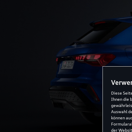
Verwe
Diese Seit
Ihnen die 
gewährleis
Auswahl de
können auc
Formularab
der Websit