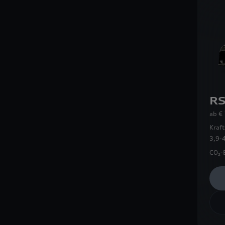
RS
ab
€
Kraft
3,9-
CO₂-