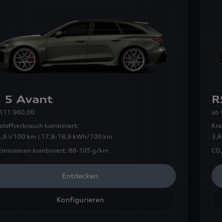
 5 Avant
R
 111.960,00
ab
stoffverbrauch kombiniert:
Kra
4,6 l/100 km | 17,8-18,9 kWh/100 km
3,8
Emissionen kombiniert:
88-105 g/km
CO₂
Entdecken
Konfigurieren