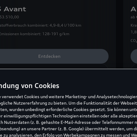
 Avant
A
 53.510,00
ab
tstoffverbrauch kombiniert:
4,9-8,4 l/100 km
Kra
1,8
Emissionen kombiniert:
128-191 g/km
CO₂
Entdecken
Konfigurieren
ndung von Cookies
e verwendet Cookies und weitere Marketing- und Analysetechnologie
gliche Nutzererfahrung zu bieten. Um die Funktionalität der Webseit
ten, wurden unbedingt erforderliche Cookies gesetzt. Sie können unt
r einwilligungspflichtigen Technologien einstellen oder alle akzeptie
h Nutzerdaten (z. B. gehashte E-Mail-Adresse oder Telefonnummer 
sendung) an unsere Partner (z. B. Google) übermittelt werden, um d
e zu analysieren, den Erfolg von Werbekampagnen zu messen und W