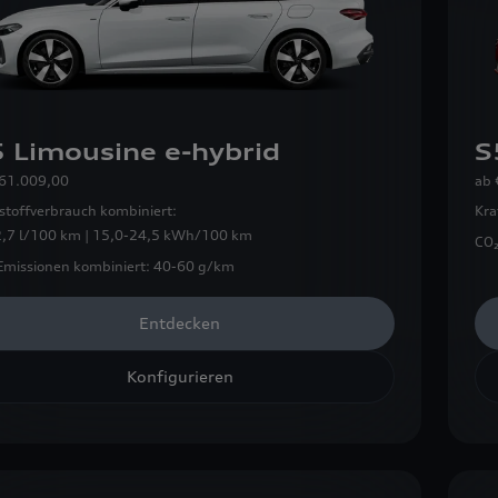
 Limousine e-hybrid
S
 61.009,00
ab
stoffverbrauch kombiniert:
Kra
2,7 l/100 km | 15,0-24,5 kWh/100 km
CO₂
Emissionen kombiniert:
40-60 g/km
Entdecken
Konfigurieren