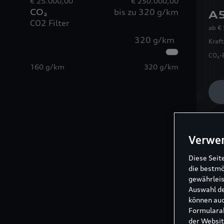
€ 25.000,00
€ 250.000,00
CO₂
bis zu 320 g/km
A5
CO2 Filter
ab
€
320 g/km
Kraf
CO₂-
160 g/km
320 g/km
Verwe
Diese Seit
die bestmö
gewährleis
Auswahl de
können auc
Formularab
der Websit