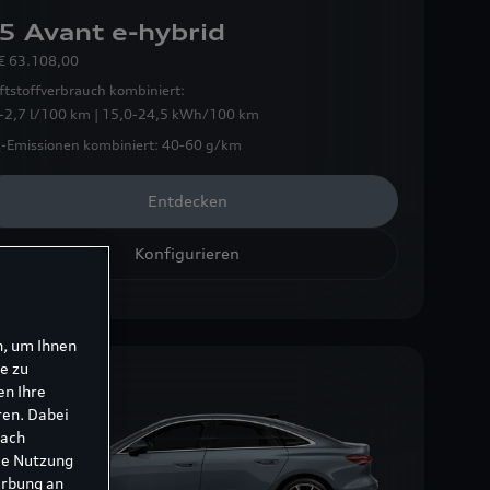
5 Avant e-hybrid
€ 63.108,00
ftstoffverbrauch kombiniert:
-2,7 l/100 km | 15,0-24,5 kWh/100 km
-Emissionen kombiniert:
40-60 g/km
Entdecken
Konfigurieren
n, um Ihnen
e zu
en Ihre
ren. Dabei
nach
ie Nutzung
erbung an