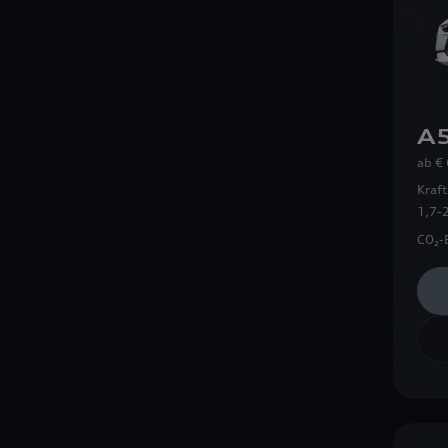
A5
ab
€
Kraft
1,7-
CO₂-