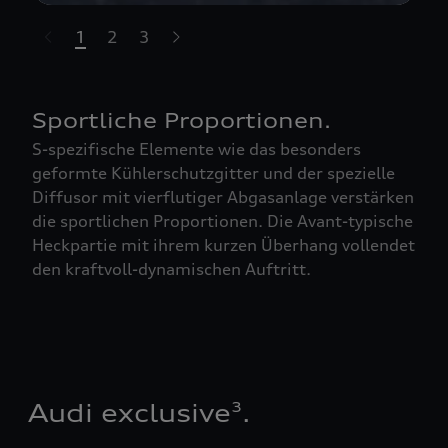
1
2
3
t-highlights.skipLinkText__
Sportliche Proportionen.
S-spezifische Elemente wie das besonders
geformte Kühlerschutzgitter und der spezielle
Diffusor mit vierflutiger Abgasanlage verstärken
die sportlichen Proportionen. Die Avant-typische
Heckpartie mit ihrem kurzen Überhang vollendet
den kraftvoll-dynamischen Auftritt.
Audi exclusive
.
3