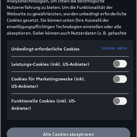
Analysetechnologien, um Ihnen die bestmögliche
Nutzererfahrung zu bieten. Um die Funktionalität der
Webseite zu gewährleisten, wurden unbedingt erforderliche
Cookies gesetzt. Sie können unten Ihre Auswahl der
einwilligungspflichtigen Technologien einstellen oder alle
akzeptieren. Dabei können auch Nutzerdaten (z. B. gehashte
E-Mail-Adresse oder Telefonnummer nach
Formularabsendung) an unsere Partner (z. B. Google)
Immer aktiv
Unbedingt erforderliche Cookies
übermittelt werden, um die Nutzung der Website zu
analysieren, den Erfolg von Werbekampagnen zu messen und
Leistungs-Cookies (inkl. US-Anbieter)
Werbung an Ihre Interessen anzupassen.
Hinweis gemäß Art. 49 Abs. 1 lit. a DSGVO zur
Datenübermittlung:
Für Marketing- und
Cookies für Marketingzwecke (inkl.
Leistungstechnologien setzen wir u. a. Dienste von Google (z.
US-Anbieter)
B. Google Analytics, Google Ads Enhanced Conversions) ein. Es
kann nicht ausgeschlossen werden, dass Google Ireland
Funktionelle Cookies (inkl. US-
personenbezogene Daten an Google LLC in den USA
Anbieter)
weitergibt. In den USA besteht kein der EU gleichwertiges
Datenschutzniveau und kein Angemessenheitsbeschluss.
Hieraus können Risiken entstehen (u. a. eingeschränkte
Rechtsdurchsetzung, möglicher Behördenzugriff).
Wenn Sie
Alle Cookies akzeptieren
Marketing- oder Leistungstechnologien zulassen,