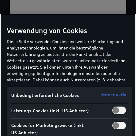
Verwendung von Cookies
Diese Seite verwendet Cookies und weitere Marketing- und
Analysetechnologien, um Ihnen die bestmögliche
Nutzererfahrung zu bieten. Um die Funktionalität der
Webseite zu gewährleisten, wurden unbedingt erforderliche
Cookies gesetzt. Sie können unten Ihre Auswahl der
einwilligungspflichtigen Technologien einstellen oder alle
akzeptieren. Dabei können auch Nutzerdaten (z. B. gehashte
E-Mail-Adresse oder Telefonnummer nach
Formularabsendung) an unsere Partner (z. B. Google)
Immer aktiv
Unbedingt erforderliche Cookies
übermittelt werden, um die Nutzung der Website zu
analysieren, den Erfolg von Werbekampagnen zu messen und
Leistungs-Cookies (inkl. US-Anbieter)
Werbung an Ihre Interessen anzupassen.
Hinweis gemäß Art. 49 Abs. 1 lit. a DSGVO zur
Datenübermittlung:
Für Marketing- und
Cookies für Marketingzwecke (inkl.
Leistungstechnologien setzen wir u. a. Dienste von Google (z.
US-Anbieter)