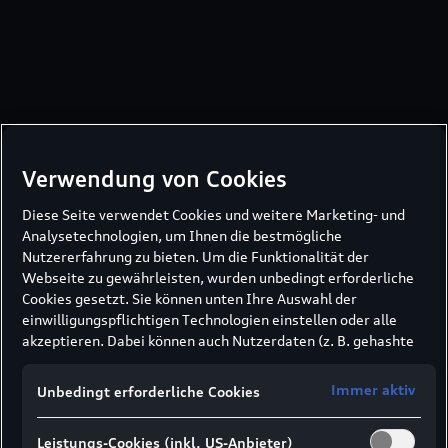
Verwendung von Cookies
Diese Seite verwendet Cookies und weitere Marketing- und
Analysetechnologien, um Ihnen die bestmögliche
Nutzererfahrung zu bieten. Um die Funktionalität der
Webseite zu gewährleisten, wurden unbedingt erforderliche
Cookies gesetzt. Sie können unten Ihre Auswahl der
einwilligungspflichtigen Technologien einstellen oder alle
akzeptieren. Dabei können auch Nutzerdaten (z. B. gehashte
E-Mail-Adresse oder Telefonnummer nach
Formularabsendung) an unsere Partner (z. B. Google)
Immer aktiv
Unbedingt erforderliche Cookies
übermittelt werden, um die Nutzung der Website zu
analysieren, den Erfolg von Werbekampagnen zu messen und
Leistungs-Cookies (inkl. US-Anbieter)
Werbung an Ihre Interessen anzupassen.