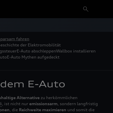
sparsam fahren
eschichte der Elektromobilität
gssteuer
E-Auto abschleppen
Wallbox installieren
uto
E-Auto Mythen aufgedeckt
 dem E-Auto
hhaltige
Alternative
zu herkömmlichen
i
, ist nicht nur
emissionsarm
, sondern langfristig
onen
, die
Reichweite maximieren
und somit die