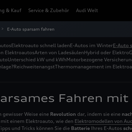
ng & Kauf
Service & Zubehör
Audi Welt
E-Auto sparsam fahren
autos
Elektroauto schnell laden
E-Autos im Winter
E-Auto 
on Elektroautos
Arten von Ladesäulen
Hybrid oder Elektro
G
auto
Unterschied kW und kWh
Motorbezogene Versicherun
nlage?
Reichweitenangst
Thermomanagement im Elektroa
sparsames Fahren mit
n gewisser Weise eine
Revolution
dar, indem sie eine
nac
mit einem Elektroauto, wie den
Elektromodellen von Aud
Tipps und Tricks können Sie die
Batterie
Ihres E-Autos
sch