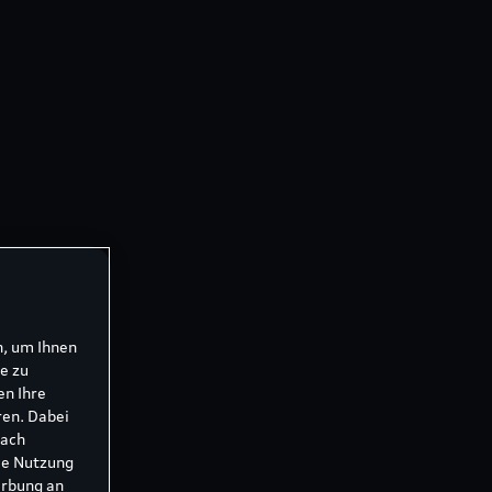
n, um Ihnen
e zu
en Ihre
ren. Dabei
nach
ie Nutzung
erbung an