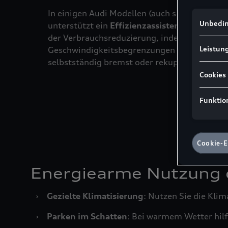
Ihre Inter
In einigen Audi Modellen (auch solche mit 
Hinweis g
Unbedin
unterstützt ein
Effizienzassistent
den Fahrer 
und Leistu
der Verbrauchsreduzierung, indem das Syst
Google Ads
Leistung
Geschwindigkeitsbegrenzungen hinweist und
Ireland pe
kein der E
selbstständig bremst oder rekuperiert.
Hieraus kö
Cookies
Behördenzu
stimmen S
Funktion
Daten in d
Technolog
Es steht Ih
zurückzuzi
Cookie-E
Hinweis zu
von uns pe
sofern Sie
Energiearme Nutzung 
zugeordnet
KG, einge
›
Gezielte Klimatisierung
: Nutzen Sie die Kli
Nähere Inf
Einstellun
›
Parken im Schatten
: Bei warmem Wetter hilf