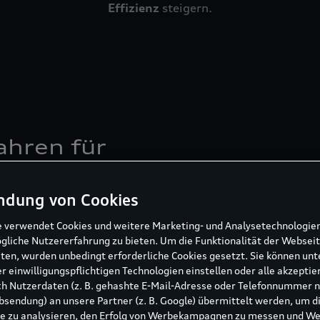
Effizienz
steigern.
hren für
ndung von Cookies
rgieverbrauch zu
ten Sie auf den
e verwendet Cookies und weitere Marketing- und Analysetechnologie
gliche Nutzererfahrung zu bieten. Um die Funktionalität der Webseit
remsen
und
ten, wurden unbedingt erforderliche Cookies gesetzt. Sie können unt
sfunktion
, um beim
r einwilligungspflichtigen Technologien einstellen oder alle akzeptie
ch
sanftes
h Nutzerdaten (z. B. gehashte E-Mail-Adresse oder Telefonnummer 
nnen Sie die
sendung) an unsere Partner (z. B. Google) übermittelt werden, um d
tzen.
e zu analysieren, den Erfolg von Werbekampagnen zu messen und W