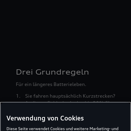
Drei Grundregeln
Für ein längeres Batterieleben.
Sie fahren hauptsächlich Kurzstrecken?
Audi empfiehlt das Laden bis 80% für
die tägliche Nutzung.
Verwendung von Cookies
Sie möchten Langstrecke fahren?
Laden Sie zum Erreichen der
Diese Seite verwendet Cookies und weitere Marketing- und