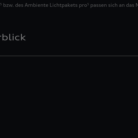
bzw. des Ambiente Lichtpakets pro
passen sich an das M
5
5
blick