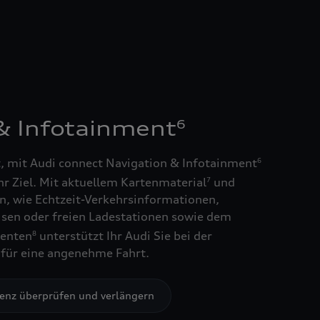
6
& Infotainment
t, mit Audi connect Navigation & Infotainment
6
r Ziel. Mit aktuellem Kartenmaterial
und
7
n, wie Echtzeit-Verkehrsinformationen,
isen oder freien Ladestationen sowie dem
tenten
unterstützt Ihr Audi Sie bei der
8
für eine angenehme Fahrt.
zenz überprüfen und verlängern