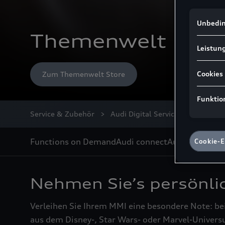
Ihre Inter
Hinweis g
Unbedin
und Leistu
Themenwelt
Google Ads
Leistung
Ireland pe
kein der E
Hieraus kö
Cookies
Zum Themenwelt Store
Behördenzu
stimmen S
Funktion
Daten in d
Technolog
Service & Zubehör
Audi Digital Services
Themen
Es steht Ih
zurückzuzi
Functions on Demand
Audi connect
Audi Image Ka
Cookie-E
Hinweis zu
von uns pe
sofern Sie
zugeordnet
Nehmen Sie’s persönli
KG, einge
Nähere Inf
Verleihen Sie Ihrem MMI eine besondere Note: b
Einstellun
aus dem Disney-, Star Wars- oder Marvel-Univers