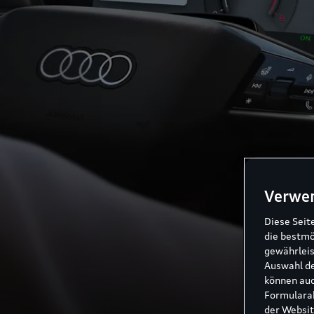
Verwe
Diese Seit
die bestmö
gewährleis
Auswahl de
können auc
Formularab
der Websit