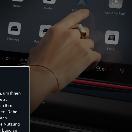
n, um Ihnen
e zu
en Ihre
ren. Dabei
nach
ie Nutzung
erbung an