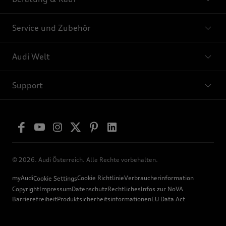
Service und Zubehör
Audi Welt
Support
© 2026. Audi Österreich. Alle Rechte vorbehalten.
myAudi
Cookie Richtlinie
Verbraucherinformation
Cookie Settings
Copyright
Impressum
Datenschutz
Rechtliches
Infos zur NoVA
Barrierefreiheit
Produktsicherheitsinformationen
EU Data Act