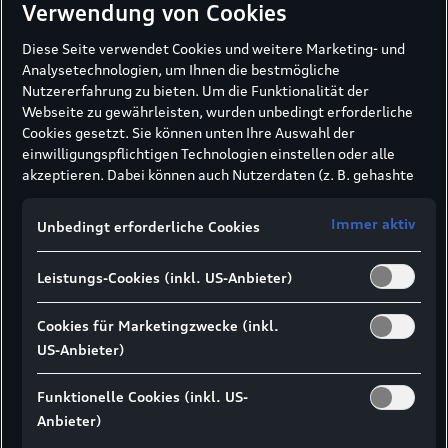
Verwendung von Cookies
Fortschrittliche Technologie für die Fahrzeug-
Verwertung und die Bauteil-Wiederverwertung.
Diese Seite verwendet Cookies und weitere Marketing- und
Analysetechnologien, um Ihnen die bestmögliche
Nutzererfahrung zu bieten. Um die Funktionalität der
Webseite zu gewährleisten, wurden unbedingt erforderliche
Mehr zu Recycling und Rücknahme
Cookies gesetzt. Sie können unten Ihre Auswahl der
einwilligungspflichtigen Technologien einstellen oder alle
akzeptieren. Dabei können auch Nutzerdaten (z. B. gehashte
E-Mail-Adresse oder Telefonnummer nach
Technische Information
Formularabsendung) an unsere Partner (z. B. Google)
Immer aktiv
Unbedingt erforderliche Cookies
übermittelt werden, um die Nutzung der Website zu
Das Internet-Portal der Audi AG (Elektronische
analysieren, den Erfolg von Werbekampagnen zu messen und
Reparatur und Werkstatt Information)
Leistungs-Cookies (inkl. US-Anbieter)
Werbung an Ihre Interessen anzupassen.
Hinweis gemäß Art. 49 Abs. 1 lit. a DSGVO zur
Datenübermittlung:
Für Marketing- und
Cookies für Marketingzwecke (inkl.
Mehr zu den technischen Informationen
Leistungstechnologien setzen wir u. a. Dienste von Google (z.
US-Anbieter)
B. Google Analytics, Google Ads Enhanced Conversions) ein. Es
kann nicht ausgeschlossen werden, dass Google Ireland
Funktionelle Cookies (inkl. US-
personenbezogene Daten an Google LLC in den USA
Anbieter)
weitergibt. In den USA besteht kein der EU gleichwertiges
Richtiges Einfahren, aber wie?
Datenschutzniveau und kein Angemessenheitsbeschluss.