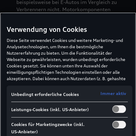
beispielsweise bei E-Autos im Vergleich zu
Verbrennern nicht. Motorkomponenten
wie Kraftstoff- oder Ölfilter entfallen
ebenso. Weniger Fahrzeugkomponenten
Verwendung von Cookies
bedeuten weniger Wartungsaufwand und
damit geringere Kosten.
Diese Seite verwendet Cookies und weitere Marketing- und
Analysetechnologien, um Ihnen die bestmögliche
Nutzererfahrung zu bieten. Um die Funktionalität der
Webseite zu gewährleisten, wurden unbedingt erforderliche
Cookies gesetzt. Sie können unten Ihre Auswahl der
einwilligungspflichtigen Technologien einstellen oder alle
akzeptieren. Dabei können auch Nutzerdaten (z. B. gehashte
E-Mail-Adresse oder Telefonnummer nach
Audi Inspektion Prüfpunkte:
Formularabsendung) an unsere Partner (z. B. Google)
Immer aktiv
Unbedingt erforderliche Cookies
übermittelt werden, um die Nutzung der Website zu
Für Ihr Audi e-tron Modell
analysieren, den Erfolg von Werbekampagnen zu messen und
Leistungs-Cookies (inkl. US-Anbieter)
Werbung an Ihre Interessen anzupassen.
Hinweis gemäß Art. 49 Abs. 1 lit. a DSGVO zur
Datenübermittlung:
Für Marketing- und
Cookies für Marketingzwecke (inkl.
Standardumfang
Leistungstechnologien setzen wir u. a. Dienste von Google (z.
US-Anbieter)
B. Google Analytics, Google Ads Enhanced Conversions) ein. Es