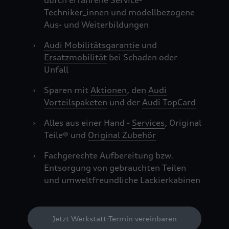
durch erfahrene Service-
Techniker_innen und modellbezogene
Aus- und Weiterbildungen
›
Audi Mobilitätsgarantie
und
Ersatzmobilität
bei Schaden oder
Unfall
›
Sparen mit
Aktionen
, den
Audi
Vorteilspaketen
und der
Audi TopCard
›
Alles aus einer Hand -
Services
, Original
Teile® und
Original Zubehör
›
Fachgerechte Aufbereitung bzw.
Entsorgung von gebrauchten Teilen
und umweltfreundliche Lackierkabinen
Jetzt Werkstatt-Termin vereinbaren