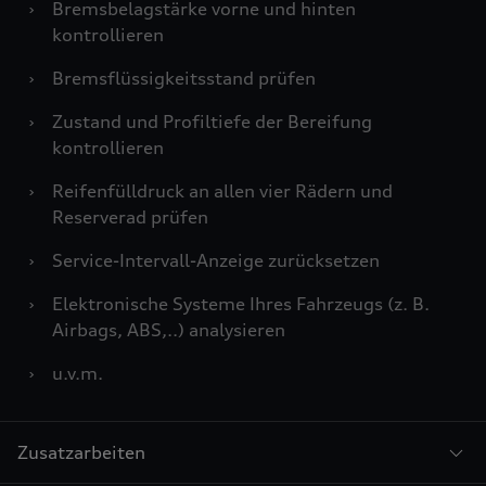
›
Bremsbelagstärke vorne und hinten
Technologie-Richtlinie oder in den Einstellungen am Ende der
kontrollieren
Webseite.
›
Bremsflüssigkeitsstand prüfen
›
Zustand und Profiltiefe der Bereifung
kontrollieren
›
Reifenfülldruck an allen vier Rädern und
Reserverad prüfen
›
Service-Intervall-Anzeige zurücksetzen
›
Elektronische Systeme Ihres Fahrzeugs (z. B.
Airbags, ABS,..) analysieren
›
u.v.m.
Zusatzarbeiten