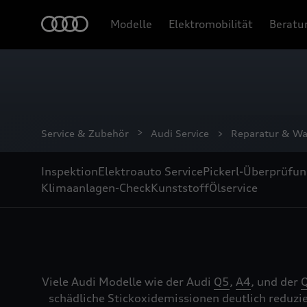
Modelle
Elektromobilität
Beratu
Service & Zubehör
Audi Service
Reparatur & W
Inspektion
Elektroauto Service
Pickerl-Überprüfu
Klimaanlagen-Check
Kunststoff
Ölservice
Viele Audi Modelle wie der Audi
Q5
,
A4
, und der
schädliche Stickoxidemissionen deutlich reduzi