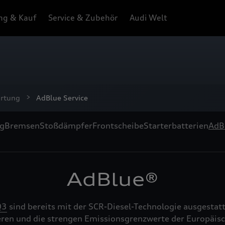
ng & Kauf
Service & Zubehör
Audi Welt
artung
AdBlue Service
ng
Bremsen
Stoßdämpfer
Frontscheibe
Starterbatterien
AdB
AdBlue®
Q3
sind bereits mit der SCR-Diesel-Technologie ausgestatt
eren und die strengen Emissionsgrenzwerte der Europäis