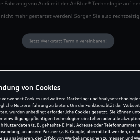
te Fahrzeug von Audi mit der AdBlue® Technologie auf de
 nicht mehr gestartet werden! Sorgen Sie also rechtzeitig 
Jetzt Werkstatt-Termin vereinbaren!
 Informationen rund um Ad
ndung von Cookies
e verwendet Cookies und weitere Marketing- und Analysetechnologie
gliche Nutzererfahrung zu bieten. Um die Funktionalität der Webseit
ten, wurden unbedingt erforderliche Cookies gesetzt. Sie können unt
r einwilligungspflichtigen Technologien einstellen oder alle akzeptie
h Nutzerdaten (z. B. gehashte E-Mail-Adresse oder Telefonnummer 
sendung) an unsere Partner (z. B. Google) übermittelt werden, um d
e zu analysieren, den Erfolg von Werbekampagnen zu messen und W