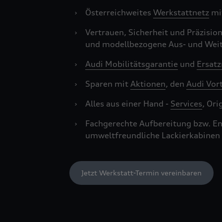
›
Österreichweites
Werkstattnetz
mi
›
Vertrauen, Sicherheit und Präzisio
und modellbezogene Aus- und Wei
›
Audi Mobilitätsgarantie
und
Ersatz
›
Sparen mit
Aktionen
, den
Audi Vor
›
Alles aus einer Hand -
Services
, Ori
›
Fachgerechte Aufbereitung bzw. E
umweltfreundliche Lackierkabinen
Jetzt Werkstatt-Termin vereinbaren