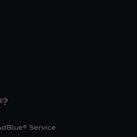
®?
AdBlue® Service