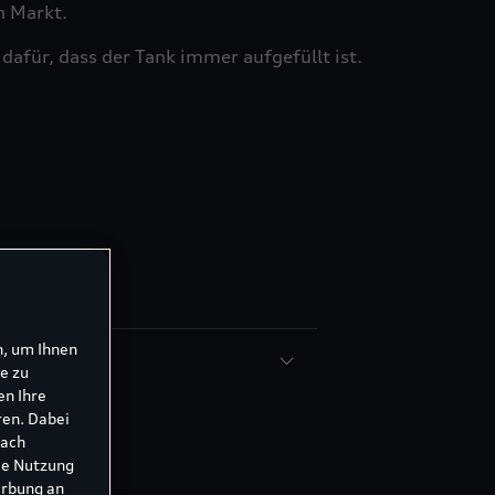
n Markt.
dafür, dass der Tank immer aufgefüllt ist.
Blue®
n, um Ihnen
e zu
en Ihre
ren. Dabei
nach
ie Nutzung
erbung an