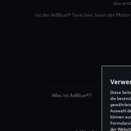
das ers
Ist der AdBlue® Tank leer, kann der Motor
Alle
Verwe
Diese Seit
Was ist AdBlue®?
die bestmö
gewährleis
Auswahl de
können auc
Formularab
der Websit